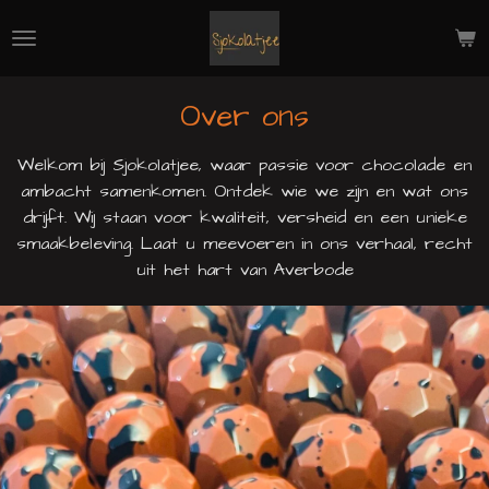
Ga
direct
naar
de
Over ons
hoofdinhoud
Welkom bij Sjokolatjee, waar passie voor chocolade en
ambacht samenkomen. Ontdek wie we zijn en wat ons
drijft. Wij staan voor kwaliteit, versheid en een unieke
smaakbeleving. Laat u meevoeren in ons verhaal, recht
uit het hart van Averbode