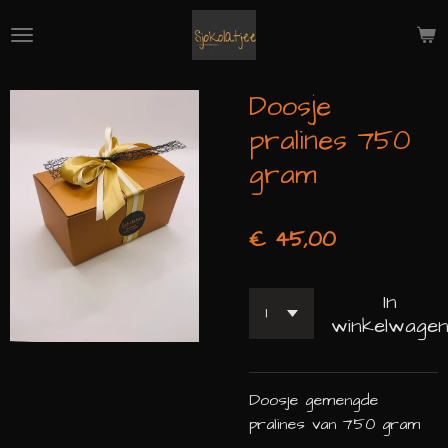
Ga
direct
naar
de
Doosje
hoofdinhoud
pralines 750
gram
€ 45,00
In
winkelwage
Doosje gemengde
pralines van 750 gram