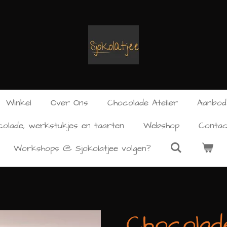
Winkel
Over Ons
Chocolade Atelier
Aanbod
olade, werkstukjes en taarten
Webshop
Contac
Workshops @ Sjokolatjee volgen?
Chocolade