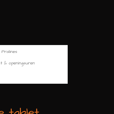
 Pralines
t & openingsuren
 tablet