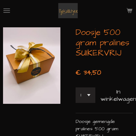
Ga
direct
naar
de
Doosje 500
hoofdinhoud
gram pralines
SUIKERVRIJ
€ 34,50
In
winkelwage
Doosje gemengde
pralines 500 gram