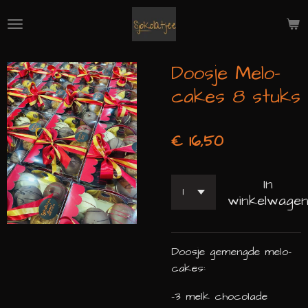
Ga
direct
naar
de
Doosje Melo-
hoofdinhoud
cakes 8 stuks
€ 16,50
In
winkelwage
Doosje gemengde melo-
cakes:
-3 melk chocolade